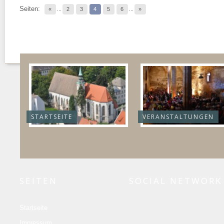
Seiten:
«
...
2
3
4
5
6
...
»
STARTSEITE
VERANSTALTUNGEN
SEITEN
SOCIAL NETWORK
Startseite
Impressum