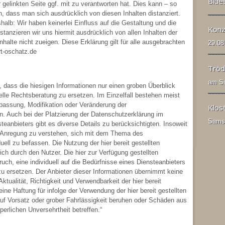
Blue
 gelinkten Seite ggf. mit zu verantworten hat. Dies kann – so
, dass man sich ausdrücklich von diesen Inhalten distanziert.
shalb: Wir haben keinerlei Einfluss auf die Gestaltung und die
Konz
istanzieren wir uns hiermit ausdrücklich von allen Inhalten der
halte nicht zueigen. Diese Erklärung gilt für alle ausgebrachten
29.08
rt-oschatz.de
Tröd
am Sa
, dass die hiesigen Informationen nur einen groben Überblick
uelle Rechtsberatung zu ersetzen. Im Einzelfall bestehen meist
npassung, Modifikation oder Veränderung der
Klos
. Auch bei der Platzierung der Datenschutzerklärung im
Samst
teanbieters gibt es diverse Details zu berücksichtigten. Insoweit
ls Anregung zu verstehen, sich mit dem Thema des
ell zu befassen. Die Nutzung der hier bereit gestellten
ich durch den Nutzer. Die hier zur Verfügung gestellten
uch, eine individuell auf die Bedürfnisse eines Diensteanbieters
u ersetzen. Der Anbieter dieser Informationen übernimmt keine
Aktualität, Richtigkeit und Verwendbarkeit der hier bereit
eine Haftung für infolge der Verwendung der hier bereit gestellten
auf Vorsatz oder grober Fahrlässigkeit beruhen oder Schäden aus
erlichen Unversehrtheit betreffen.“