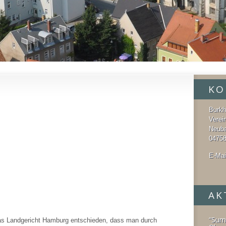
KO
Burkh
Verei
Neub
04758
E-Mai
AK
“Sum
das Landgericht Hamburg entschieden, dass man durch