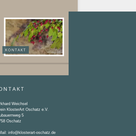
KONTAKT
ONTAKT
rkhard Weichsel
ein KlosterArt Oschatz e.V.
ubauernweg 5
758 Oschatz
Mail:
info@klosterart-oschatz.de