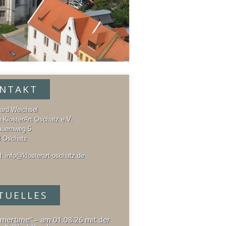
NTAKT
ard Weichsel
n KlosterArt Oschatz e.V.
auernweg 5
 Oschatz
l:
info@klosterart-oschatz.de
TUELLES
mertime” – am 01.08.26 mit der