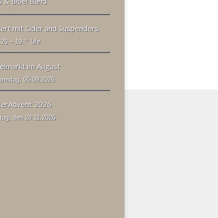
s & Bibel Band
ert mit Cider and Suspenders
.26 – 19.°° Uhr
elmarkt im August
mstag, 05.09.2026
terAdvent 2026
ag, den 28.11.2026