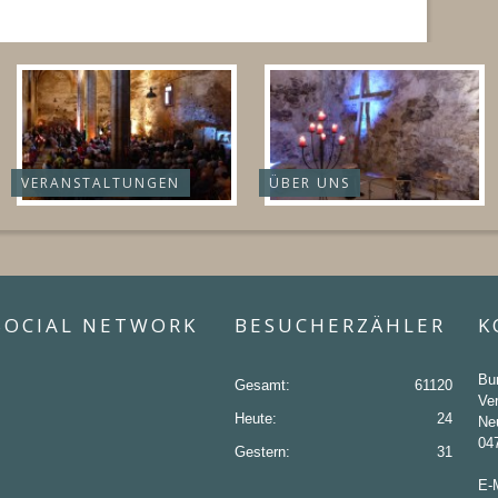
VERANSTALTUNGEN
ÜBER UNS
SOCIAL NETWORK
BESUCHERZÄHLER
K
Bu
Gesamt:
61120
Ver
Heute:
24
Ne
04
Gestern:
31
E-