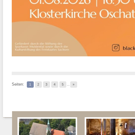
Seiten:
1
2
3
4
5
...
»