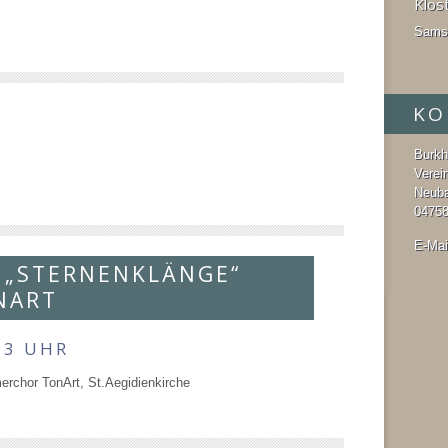
Klos
Samst
KO
Burkh
Verei
Neub
04758
E-Mai
„STERNENKLÄNGE“
NART
23 UHR
rchor TonArt, St.Aegidienkirche