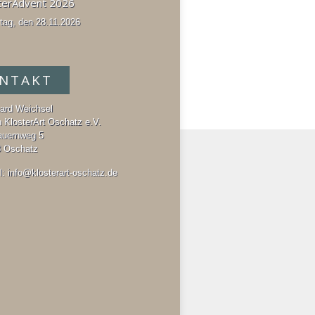
terAdvent 2026
ag, den 28.11.2026
NTAKT
ard Weichsel
n KlosterArt Oschatz e.V.
auernweg 5
 Oschatz
l:
info@klosterart-oschatz.de