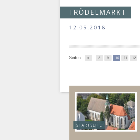
TRÖDELMARKT
12.05.2018
Seiten:
«
...
8
9
10
11
12
..
STARTSEITE