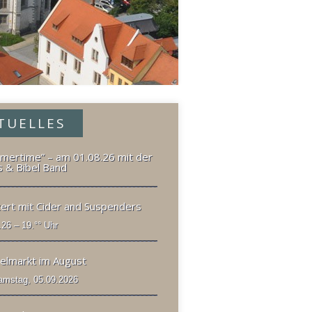
TUELLES
mertime” – am 01.08.26 mit der
s & Bibel Band
ert mit Cider and Suspenders
.26 – 19.°° Uhr
elmarkt im August
mstag, 05.09.2026