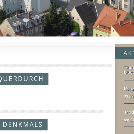
AK
N
“Sum
Blue
 QUERDURCH
Konz
29.08
Tröd
am Sa
N DENKMALS